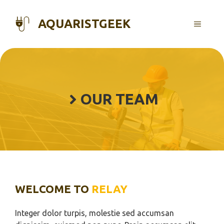
Skip
to
AQUARISTGEEK
MENU
content
OUR TEAM
WELCOME TO
RELAY
Integer dolor turpis, molestie sed accumsan